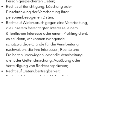
Person gespeicherten Daten;
Recht auf Berichtigung, Löschung oder
Einschränkung der Verarbeitung Ihrer
personenbezogenen Daten;
Recht auf Widerspruch gegen eine Verarbeitung,
die unserem berechtigten Interesse, einem
öffentlichen Interesse oder einem Profiling dient,
es sei denn, wir können zwingende
schutzwürdige Gründe für die Verarbeitung
nachweisen, die Ihre Interessen, Rechte und
Freiheiten überwiegen, oder die Verarbeitung
dient der Geltendmachung, Ausübung oder
Verteidigung von Rechtsansprüchen;
Recht auf Datenübertragbarkeit;
Recht sich bei einer Aufsichtsbehörde zu
beschweren;
Von Ihnen erteilte Einwilligungen zur Erhebung,
Verarbeitung und Nutzung Ihrer
personenbezogenen Daten können Sie jederzeit
mit Wirkung für die Zukunft widerrufen. Nähere
Informationen hierzu finden Sie in den jeweiligen
Abschnitten oben, wo eine Datenverarbeitung
auf Grundlage Ihrer Einwilligung beschrieben
wird.
Falls Sie von Ihren Rechten Gebrauch machen