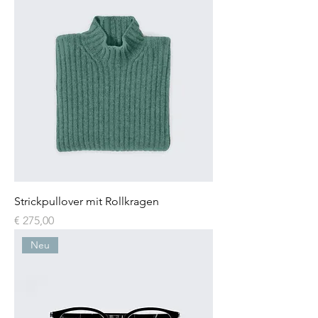
Strickpullover mit Rollkragen
Preis
€ 275,00
Neu