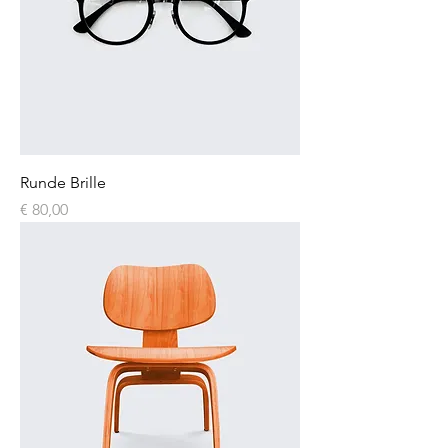
Runde Brille
Preis
€ 80,00