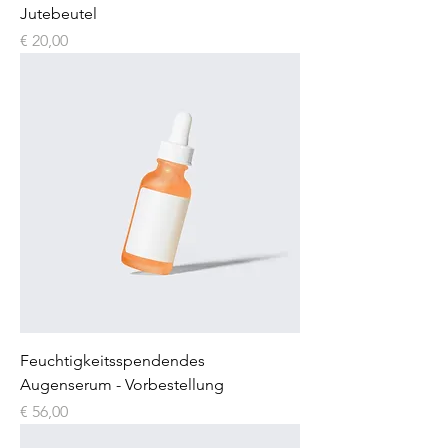
Jutebeutel
Preis
€ 20,00
Feuchtigkeitsspendendes
Augenserum - Vorbestellung
Preis
€ 56,00