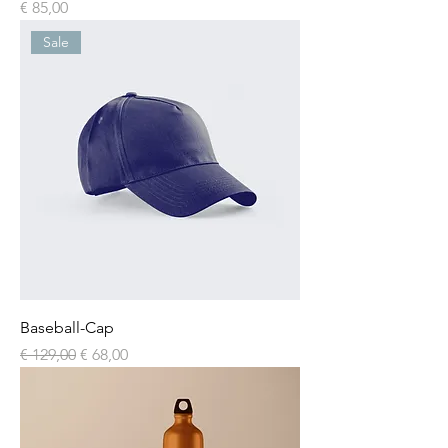
Preis
€ 85,00
Sale
Baseball-Cap
Standardpreis
Sale-Preis
€ 129,00
€ 68,00