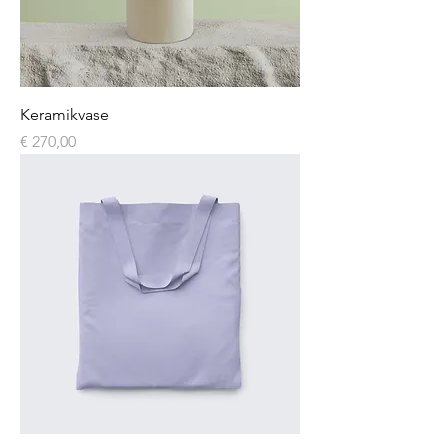
Keramikvase
Preis
€ 270,00